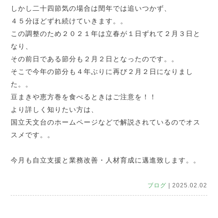
しかし二十四節気の場合は閏年では追いつかず、
４５分ほどずれ続けていきます。。
この調整のため２０２１年は立春が１日ずれて２月３日と
なり、
その前日である節分も２月２日となったのです。。
そこで今年の節分も４年ぶりに再び２月２日になりまし
た。。
豆まきや恵方巻を食べるときはご注意を！！
より詳しく知りたい方は、
国立天文台のホームページなどで解説されているのでオス
スメです。。
今月も自立支援と業務改善・人材育成に邁進致します。。
ブログ
| 2025.02.02