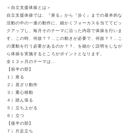
＜自立支援体操とは＞
自立支援体操では、『座る』から『歩く』までの基本的な
活動の中の一連の動作に、細かくフォーカスを当ててピッ
クアップし、毎月そのテーマに沿った内容で体操を行いま
す。この時、何故？？
…
この動きが必要で、何故？？
…
こ
の運動を行う必要があるのか？？、を細かく説明をしなが
ら体操を実施するところがポイントとなります。
全１２
ヶ月のテーマは
…
【前半の部】
１）座る
２）居ざり動作
３）重心移動
４）踏ん張る
５）立ち上がる
６）立つ
【後半の部】
７）片足立ち