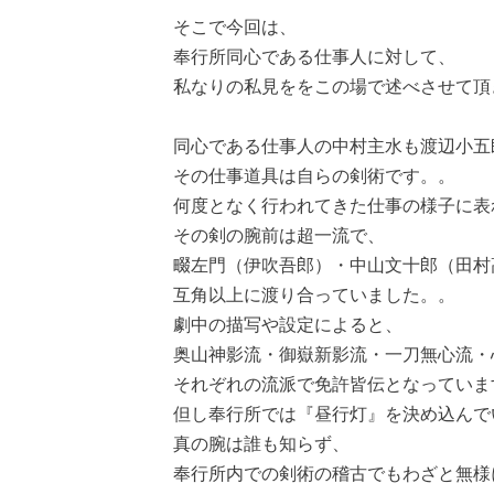
そこで今回は、
奉行所同心である仕事人に対して、
私なりの私見ををこの場で述べさせて頂
同心である仕事人の中村主水も渡辺小五
その仕事道具は自らの剣術です。。
何度となく行われてきた仕事の様子に表
その剣の腕前は超一流で、
畷左門（伊吹吾郎）・中山文十郎（田村
互角以上に渡り合っていました。。
劇中の描写や設定によると、
奥山神影流・御嶽新影流・一刀無心流・
それぞれの流派で免許皆伝となっていま
但し奉行所では『昼行灯』を決め込んで
真の腕は誰も知らず、
奉行所内での剣術の稽古でもわざと無様