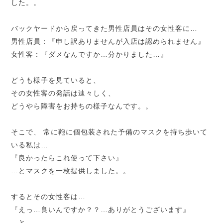
した。。
バックヤードから戻ってきた男性店員はその女性客に…
男性店員：『申し訳ありませんが入店は認められません』
女性客：『ダメなんですか…分かりました…』
どうも様子を見ていると、
その女性客の発話は辿々しく、
どうやら障害をお持ちの様子なんです。。
そこで、 常に鞄に個包装された予備のマスクを持ち歩いて
いる私は…
『良かったらこれ使って下さい』
…とマスクを一枚提供しました。。
するとその女性客は…
『えっ…良いんですか？？…ありがとうございます』
…と。。