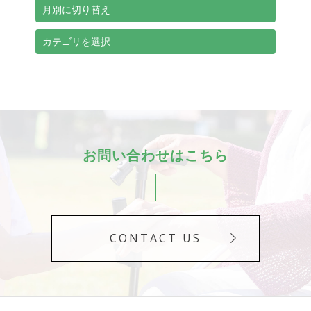
お問い合わせはこちら
CONTACT US